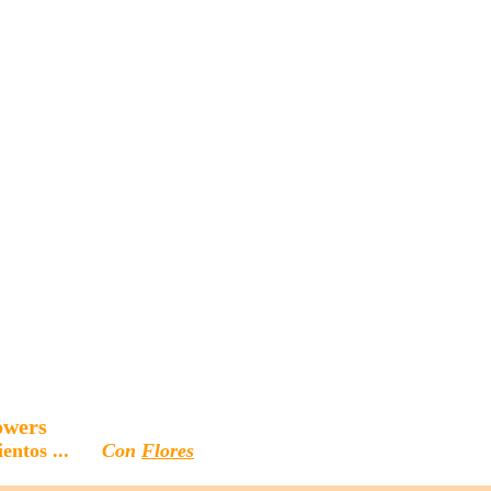
owers
mientos ...
Con
Flores