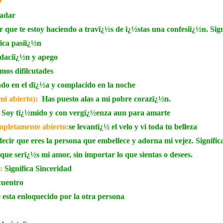
radar
r que te estoy haciendo a travï¿½s de ï¿½stas una confesiï¿½n. Sig
fica pasiï¿½n
daciï¿½n y apego
mos difilcutades
ado en el dï¿½a y complacido en la noche
emi abierto):
Has puesto alas a mi pobre corazï¿½n.
Soy tï¿½mido y con
vergï¿½enza aun para am
arte
mpletamente abierto:
se levantï¿½ el velo y vi toda tu belleza
ecir que eres la persona que embellece y adorna mi vejez. Significa
 que serï¿½s mi amor, sin importar lo que sientas o desees.
:
Significa Sinceridad
cuentro
e esta enloquecido por la otra persona