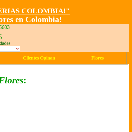
ERIAS COLOMBIA
!"
lores en Colombia
!
6603
5
udades
Clientes Opinan
Flores
Flores
: