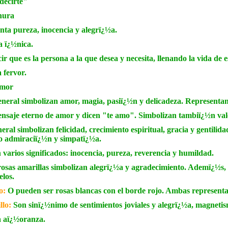
decirte"
nura
nta pureza, inocencia y alegrï¿½a.
a ï¿½nica.
ir que es la persona a la que desea y necesita, llenando la vida de 
a fervor.
amor
eneral simbolizan amor, magia, pasiï¿½n y delicadeza. Representan
nsaje eterno de amor y dicen "te amo". Simbolizan tambiï¿½n val
eral simbolizan felicidad, crecimiento espiritual, gracia y gentili
ivo admiraciï¿½n y simpatï¿½a.
 varios significados: inocencia, pureza, reverencia y humildad.
rosas amarillas simbolizan alegrï¿½a y agradecimiento. Ademï¿½s, 
elos.
co:
O pueden ser rosas blancas con el borde rojo. Ambas represent
llo:
Son sinï¿½nimo de sentimientos joviales y alegrï¿½a, magnetism
a aï¿½oranza.