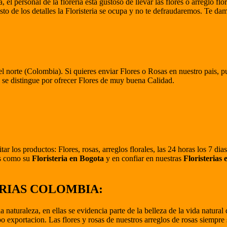
, el personal de la floreria esta gustoso de llevar las flores o arreglo f
esto de los detalles la Floristeria se ocupa y no te defraudaremos. Te da
 del norte (Colombia). Si quieres enviar Flores o Rosas en nuestro pais, 
se distingue por ofrecer Flores de muy buena Calidad.
itar los productos: Flores, rosas, arreglos florales, las 24 horas los 7 d
os como su
Floristeria en Bogota
y en confiar en nuestras
Floristerias
STERIAS COLOMBIA:
aturaleza, en ellas se evidencia parte de la belleza de la vida natural 
ipo exportacion. Las flores y rosas de nuestros arreglos de rosas siempre