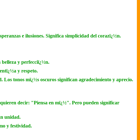
esperanzas e ilusiones. Significa simplicidad del corazï¿½n.
 belleza y perfecciï¿½n.
entï¿½a y respeto.
dad. Los tonos mï¿½s oscuros significan agradecimiento y aprecio.
quieren decir: "Piensa en mï¿½". Pero pueden significar
an unidad.
o y festividad.