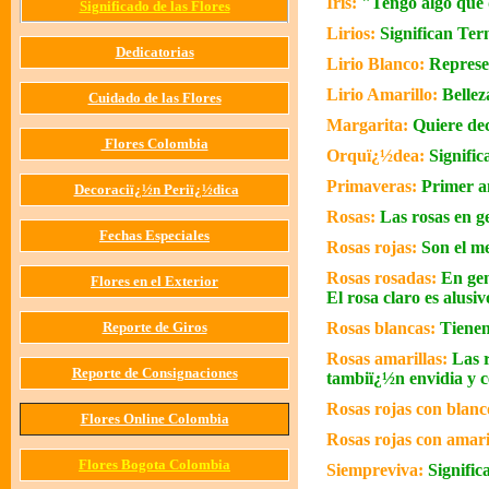
Iris:
"Tengo algo que 
Significado de las Flores
Lirios:
Significan Ter
Dedicatorias
Lirio Blanco:
Represe
Lirio Amarillo:
Bellez
Cuidado de las Flores
Margarita:
Quiere dec
Flores Colombia
Orquï¿½dea:
Signific
Primaveras:
Primer 
Decoraciï¿½n Periï¿½dica
Rosas:
Las rosas en g
Fechas Especiales
Rosas rojas:
Son el me
Rosas rosadas:
En gen
Flores en el Exterior
El rosa claro es alus
Reporte de Giros
Rosas blancas:
Tienen
Rosas amarillas:
Las 
Reporte de Consignaciones
tambiï¿½n envidia y c
Rosas rojas con blan
Flores Online Colombia
Rosas rojas con amari
Flores Bogota Colombia
Siempreviva:
Signific