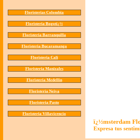
Floristerias Colombia
Floristeria Bogotï¿½
Floristeria Barranquilla
Floristeria Bucaramanga
Floristeria Cali
Floristeria Manizales
Floristeria Medellin
Floristeria Neiva
Floristeria Pasto
Floristeria Villavicencio
ï¿½msterdam Fl
Expresa tus senti