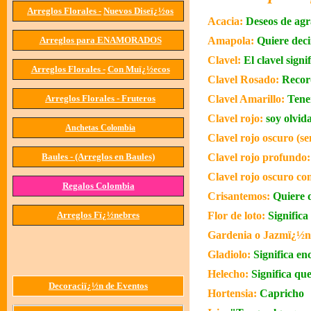
Arreglos Florales -
Nuevos Diseï¿½os
Acacia:
Deseos de ag
Arreglos
para
ENAMORADOS
Amapola:
Quiere deci
Clavel:
El clavel signi
Arreglos Florales -
Con Muï¿½ecos
Clavel Rosado
:
Recor
Arreglos Florales -
Fruteros
Clavel Amarillo
:
Tene
Clavel rojo:
soy olvid
Anchetas Colombia
Clavel rojo oscuro (s
Baules - (Arreglos en Baules)
Clavel rojo profundo:
Clavel rojo oscuro co
Regalos Colombia
Crisantemos:
Quiere d
Arreglos Fï¿½nebres
Flor de loto:
Significa
Gardenia o Jazmï¿½n
Gladiolo:
Significa en
Helecho:
Significa qu
Decoraciï¿½n de Eventos
Hortensia:
Capricho