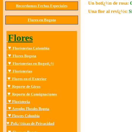
Un botï¿½n de rosa:
C
Recordamos Fechas Especiales
Una flor al revï¿½s:
S
Flores en Bogota
Flores
♥
Floristerias Colombia
♥
Flores Bogota
♥
Floristerias en Bogotï¿½
♥
Floristerias
♥
Flores en el Exterior
♥
Reporte de Giros
♥
Reporte de Consignaciones
♥
Floristeria
♥
Arreglos Florales Bogota
♥
Flowers Colombia
♥
Polï¿½ticas de Privacidad
♥