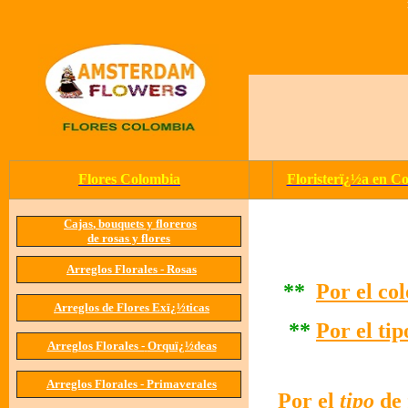
Flores Colombia
Floristerï¿½a en C
Cajas
, bouquets y floreros
de
rosas y flores
Arreglos Florales -
Rosas
**
Por el co
Arreglos de Flores Exï¿½ticas
**
Por el ti
Arreglos Florales -
Orquï¿½deas
Arreglos Florales -
Primaverales
Por el
tipo
de