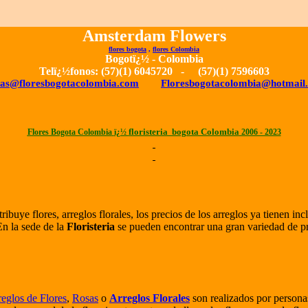
Amsterdam Flowers
flores bogota
,
flores Colombia
Bogotï¿½ - Colombia
Telï¿½fonos: (57)(1)
6045720
- (57)(1)
7596603
tas@floresbogotacolombia.com
Floresbogotacolombia@hotmail
floristeria bogota Colombia
Flores Bogota Colombia
ï¿½
2006 - 2023
ribuye flores, arreglos florales, los precios de los arreglos ya tienen i
n la sede de la
Floristeria
se pueden encontrar una gran variedad de pr
reglos de Flores
,
Rosas
o
Arreglos Florales
son realizados por personas