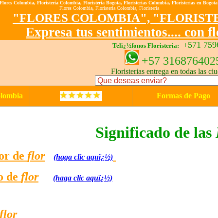
Flores Colombia
,
Floristeria Colombia
,
Floristeria Bogota
,
Floristerias Colombia
,
Floristerias en Bogota
Flores
Colombia
,
Floristeria Colombia
,
Floristeria
"
FLORES COLOMBIA
", "
FLORIST
Expresa tus sentimientos.... con
f
+571 759
Telï¿½fonos Floristeria:
+57 316876402
Floristerias entrega en todas las ci
olombia
Formas de Pago
Significado de las
lor de
flor
(haga clic aquï¿½)
po de
flor
(haga clic aquï¿½)
flor