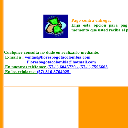
Pago contra entrega:
Elija esta opción para pag
momento que usted reciba el 
Cualquier consulta no dude en realizarlo mediante:
E-mail a :
ventas@floresbogotacolombia.com
Floresbogotacolombia@hotmail.com
En nuestros teléfonos:
(57-1) 6045720 - (57-1) 7596603
En los celulares:
(57) 316 8764025