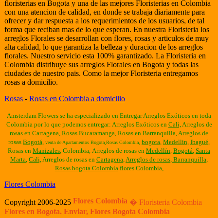
floristerias en Bogota y una de las mejores Floristerias en Colombia
con una atencion de calidad, en donde se trabaja diariamente para
ofrecer y dar respuesta a los requerimientos de los usuarios, de tal
forma que reciban mas de lo que esperan. En nuestra Floristeria los
arreglos Florales se desarrollan con flores, rosas y articulos de muy
alta calidad, lo que garantiza la belleza y duracion de los arreglos
florales. Nuestro servicio esta 100% garantizado. La Floristeria en
Colombia distribuye sus arreglos Florales en Bogota y todas las
ciudades de nuestro pais. Como la mejor Floristeria entregamos
rosas a domicilio.
Rosas
-
Rosas en Colombia a domicilio
Amsterdam Flowers se ha especializado en Entregar Arreglos Exóticos en toda
Colombia por lo que podemos entregar: Arreglos Exóticos en
Cali,
Arreglos de
rosas en
Cartagena
, Rosas
Bucaramanga,
Rosas en
Barranquilla
, Arreglos de
rosas
Bogotá
,
bogota
,
Medellin,
Ibagué
,
venta de Apartamentos Bogota
Rosas Colombia
,
Rosas en
Manizales
,
Colombia
,
Arreglos de rosas en
Medellín
,
Bogotá
,
Santa
Marta
,
Cali,
Arreglos de rosas en
Cartagena
,
Arreglos de rosas
,
Barranquilla
,
Rosas bogota Colombia
flores Colombia,
Flores Colombia
Flores Colombia
Copyright 2006-2025
� Floristeria Colombia
Flores en Bogota. Enviar, Flores Bogota Colombia