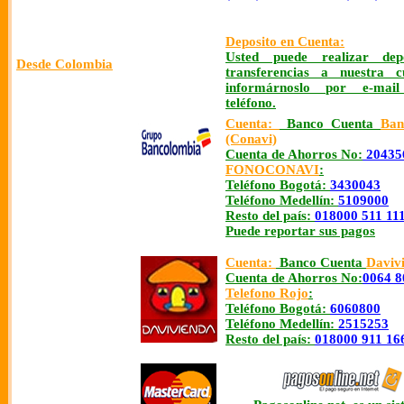
Deposito en Cuenta:
Usted puede realizar dep
Desde Colombia
transferencias a nuestra c
informárnoslo por e-mai
teléfono.
Cuenta:
Banco Cuenta
Ban
(Conavi)
Cuenta de Ahorros No:
20435
FONOCONAVI
:
Teléfono Bogotá:
3430043
Teléfono Medellín:
5109000
Resto del país:
018000 511 11
Puede reportar sus pagos
Cuenta:
Banco Cuenta
Daviv
Cuenta de Ahorros No:
0064 8
Telefono Rojo
:
Teléfono Bogotá:
6060800
Teléfono Medellín:
2515253
Resto del país:
018000 911 16