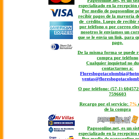
Pagosonline.net, es un si
especializado en la recepción 
Por medio de pagosonline 
recibir pagos de la mayoría de
de crédito. Luego de recibir 
por teléfono o por correo ele
nosotros le enviamos un corr
que se le envía un link, para q
pago.
De la misma forma se puede re
compra por teléfono
Cualquier inquietud no du
contactarnos a:
Floresbogotacolombia@hotm
ventas@floresbogotacolom
O por teléfono: (57-1) 6045720
7596603
Recargo por el servicio:
7%
d
de la compra
Pagosonline.net, es un si
especializado en la recepción 
Por medio de pagosonline 