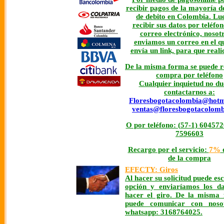
recibir pagos de la mayoría de
de debito en Colombia. Lu
recibir sus datos por teléfo
correo electrónico, nosotr
enviamos un correo en el qu
envía un link, para que reali
De la misma forma se puede re
compra por teléfono
Cualquier inquietud no du
contactarnos a:
Floresbogotacolombia@hotm
ventas@floresbogotacolom
O por teléfono: (57-1) 6045720
7596603
Recargo por el servicio:
7%
d
de la compra
EFECTY: Giros
Al hacer su solicitud puede es
opción y enviaríamos los d
hacer el giro. De la misma
puede comunicar con noso
whatsapp: 3168764025.