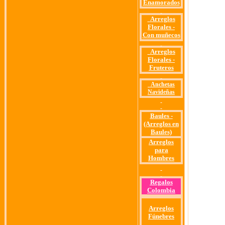
Enamorados
Arreglos
Florales
-
Con muñecos
Arreglos
Florales -
Fruteros
Anchetas
Navideñas
Baules -
(Arreglos en
Baules)
Arreglos
para
Hombres
Regalos
Colombia
Arreglos
Fúnebres