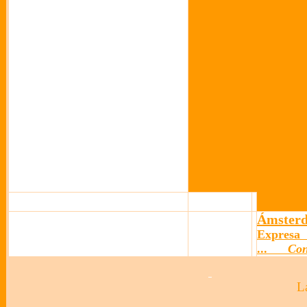
Ámsterd
Expresa
...
Co
Las fl