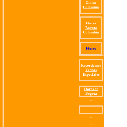
Online
Colombia
Flores
Bogota
Colombia
Flores
Recordamos
Fechas
Especiales
Flores en
Bogota