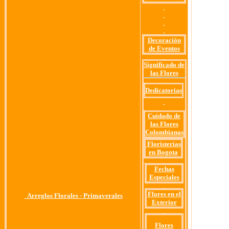
Decoración
de Eventos
Significado de
las Flores
Dedicatorias
Cuidado de
las Flores
Colombianas
Floristerias
en Bogota
Fechas
Especiales
Flores en el
Arreglos Florales -
Primaverales
Exterior
Flores