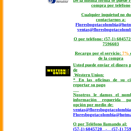
De la misma forma se puede re
compra por teléfono
Cualquier inquietud no du
contactarnos a:
Floresbogotacolombia@hotm
ventas@floresbogotacolom
O por teléfono: (57-1) 6045720
7596603
Recargo por el servicio:
7%
d
de la compra
Usted puede enviar el dinero 
de
Western Union:
* En las oficinas de su 
reportar su pago
Nosotros le damos el nom
información requerida p
opción por medio de:
ventas@floresbogotacolombi
Floresbogotacolombia@hotma
O por Teléfono llamando al:
(57-1) 6045720 - (57-1) 75