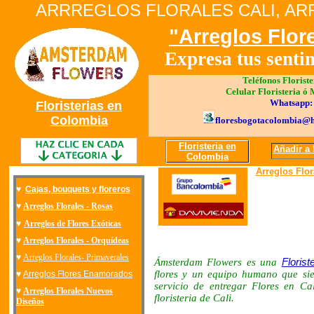
ARRREGLOS FLORALES CALI, AR
"Arreglos Flor
Expresa tus sentim
Teléfonos Florist
Celular Floristeria ó
Whatsapp:
Floristerias en
Colombia
floresbogotacolombia@
Floristeria en
Añadir a 
Colombia
Arreglos Flora
♥
Cajas, bouquets y floreros
♥
Arreglos Florales - Rosas
♥
Arreglos de Flores Exóticas
♥
Arreglos Florales - Orquídeas
♥
Arreglos Florales- Primaverales
Ámsterdam Flowers es una
Floris
flores y un equipo humano que sie
♥
Arreglos Flores Enamorados
servicio de entregar Flores en Ca
♥
Arreglos Florales Nuevos
floristeria de Cali.
Diseños