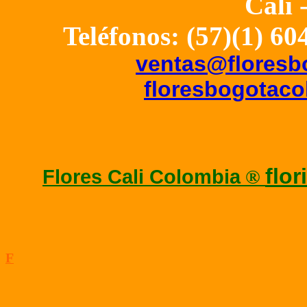
Cali 
Teléfonos: (57)(1)
60
ventas@floresb
floresbogotac
flor
Flores Cali Colombia
®
F