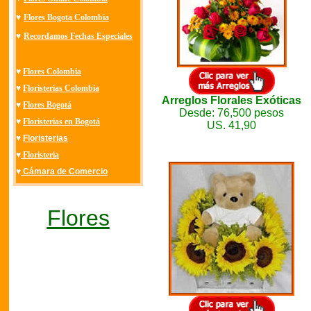
♥
Flores Bogota Colombia
♥
Recordamos Fechas Especiales
♥
Flores Colombia
♥
Floristerias Colombia
Arreglos Florales Exóticas
♥
Flores Bogotá
Desde: 76,500 pesos
♥
Floristerias en Bogotá
US. 41,90
♥
Floristerias
♥
Floristeria
♥
Cámara de Comercio
Flores