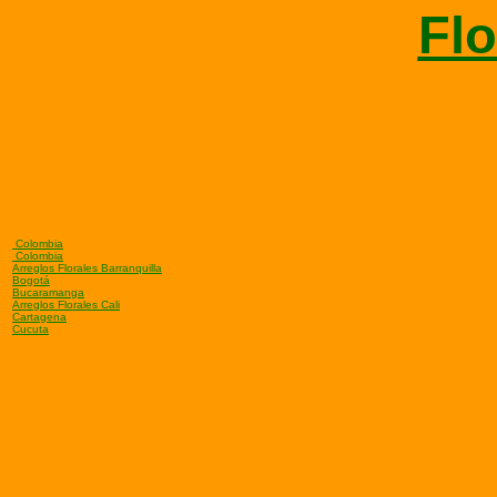
Flo
Colombia
Colombia
Arreglos Florales Barranquilla
Bogotá
Bucaramanga
Arreglos Florales Cali
Cartagena
Cucuta