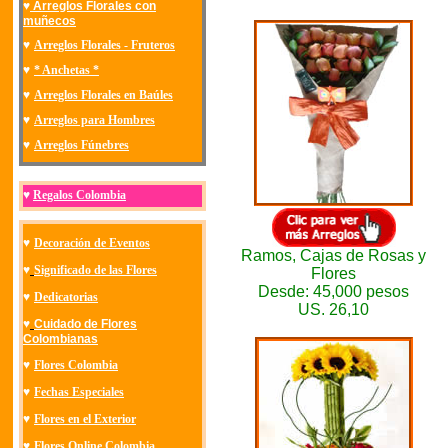
♥
Arreglos Florales con
muñecos
♥
Arreglos Florales - Fruteros
♥
* Anchetas *
♥
Arreglos Florales en Baúles
♥
Arreglos para Hombres
♥
Arreglos Fúnebres
♥
Regalos Colombia
♥
Decoración de Eventos
Ramos, Cajas de Rosas y
♥
Significado de las Flores
Flores
Desde: 45,000 pesos
♥
Dedicatorias
US. 26,10
♥
Cuidado de Flores
Colombianas
♥
Flores Colombia
♥
Fechas Especiales
♥
Flores en el Exterior
♥
Flores Online Colombia