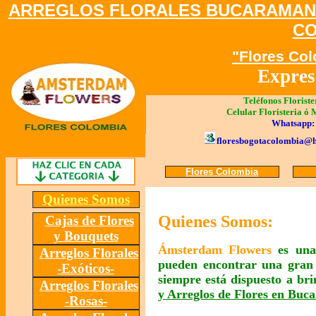
ARREGLOS FLORALES BUCARAMAN
C
"Flores Co
Expresa
Teléfonos Florist
Celular Floristeria ó
Whatsapp:
floresbogotacolombia@
Flores Colombia
Quienes Somos
Q
uienes Somos:
Cajas de Flores
y Bouquets
Ámsterdam Flowers
es un
Arreglos Florales
pueden encontrar una gran
-Exóticos-
siempre está dispuesto a bri
Arreglos Florales
y Arreglos de Flores en Buc
-Rosas-