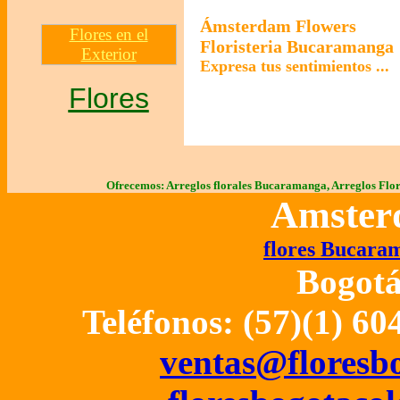
Ámsterdam Flowers
Flores en el
Floristeria Bucaramanga
Exterior
Expresa tus sentimientos 
Flores
Ofrecemos: Arreglos florales Bucaramanga, Arreglos Fl
Amster
flores Bucaram
Bogotá
Teléfonos: (57)(1)
60
ventas@floresb