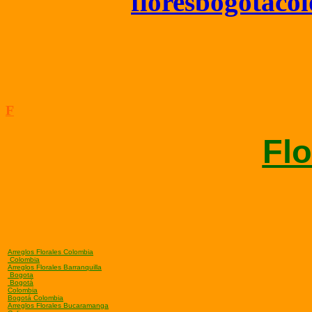
floresbogotac
F
Flo
Arreglos Florales Colombia
Colombia
Arreglos Florales Barranquilla
Bogota
Bogotá
Colombia
Bogotá Colombia
Arreglos Florales Bucaramanga