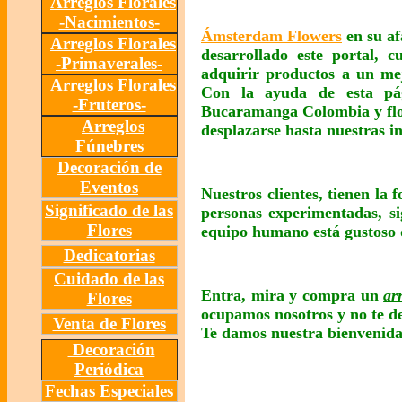
Arreglos Florales
-Nacimientos-
Ámsterdam Flowers
en su af
Arreglos Florales
desarrollado este portal, 
-Primaverales-
adquirir productos a un mej
Arreglos Florales
Con la ayuda de esta p
-Fruteros-
Bucaramanga Colombia y fl
Arreglos
desplazarse hasta nuestras in
Fúnebres
Decoración de
Eventos
Nuestros clientes, tienen la 
Significado de las
personas experimentadas, si
Flores
equipo humano está gustoso d
Dedicatorias
Cuidado de las
Entra, mira y compra un
ar
Flores
ocupamos nosotros y no te d
Venta de Flores
Te damos nuestra bienvenid
Decoración
Periódica
Fechas Especiales