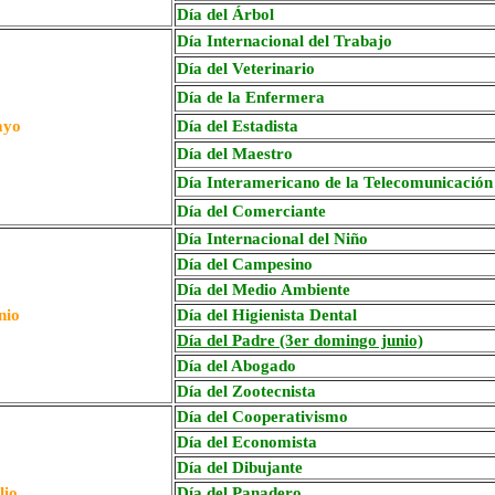
Día del Árbol
Día Internacional del Trabajo
Día del Veterinario
Día de la Enfermera
yo
Día del Estadista
Día del Maestro
Día Interamericano de la Telecomunicación
Día del Comerciante
Día Internacional del Niño
Día del Campesino
Día del Medio Ambiente
nio
Día del Higienista Dental
Día del Padre (3er domingo junio)
Día del Abogado
Día del Zootecnista
Día del Cooperativismo
Día del Economista
Día del Dibujante
lio
Día del Panadero