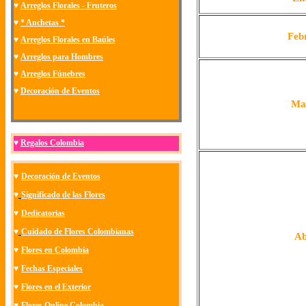
♥
Arreglos Florales - Fruteros
♥
* Anchetas *
Feb
♥
Arreglos Florales en Baúles
♥
Arreglos para Hombres
♥
Arreglos Fúnebres
♥
Decoración de Eventos
Ma
♥
Regalos Colombia
♥
Decoración de Eventos
♥
Significado de las Flores
♥
Dedicatorias
♥
Cuidado de Flores Colombianas
Ab
♥
Flores en Colombia
♥
Fechas Especiales
♥
Flores en el Exterior
♥
Flores Online Colombia