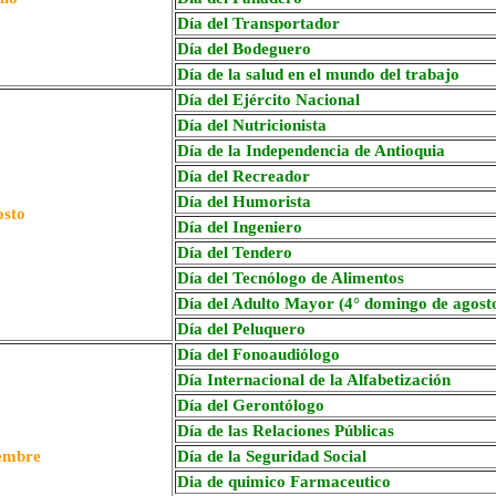
Día del Transportador
Día del Bodeguero
Día de la salud en el mundo del trabajo
Día del Ejército Nacional
Día del Nutricionista
Día de la Independencia de Antioquia
Día del Recreador
Día del Humorista
sto
Día del Ingeniero
Día del Tendero
Día del Tecnólogo de Alimentos
Día del Adulto Mayor (4° domingo de agost
Día del Peluquero
Día del Fonoaudiólogo
Día Internacional de la Alfabetización
Día del Gerontólogo
Día de las Relaciones Públicas
embre
Día de la Seguridad Social
Dia de quimico Farmaceutico