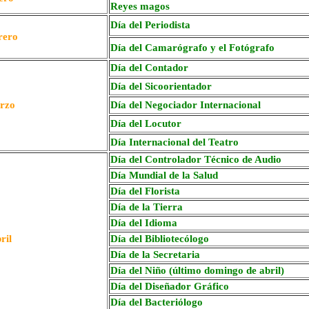
Reyes magos
Día del Periodista
rero
Día del Camarógrafo y el Fotógrafo
Día del Contador
Día del
Sicoorientador
rzo
Día del Negociador Internacional
Día del Locutor
Día Internacional del Teatro
Día del Controlador Técnico de Audio
Día Mundial de la Salud
Día del Florista
Día de la Tierra
Día del Idioma
ril
Día del Bibliotecólogo
Día de la Secretaria
Día del Niño (último domingo de abril)
Día del Diseñador Gráfico
Día del Bacteriólogo