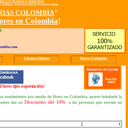
REGLOS FLORALES BARATOS
 en Bogota, Floristeria Bogota, Floristeria Online
RIAS COLOMBIA
"
lores en Colombia
!
20
lombia.com
Clientes Opinan
Flores Colombia
Flores tipo exportación
!
us sentimientos por medio de flores en Colombia, quiere brindarle la
Descuento del 10%
 quiere dar un
a las personas que envian un
1