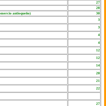
27
28
omercio antioqueño)
30
3
3
4
4
12
12
14
20
21
22
27