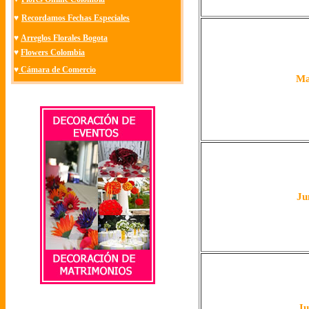
♥
Recordamos Fechas Especiales
♥
Arreglos Florales Bogota
♥
Flowers Colombia
♥
Cámara de Comercio
Ma
Ju
Ju