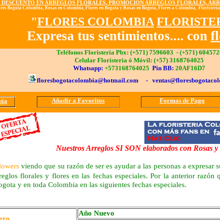
 DESCUENTO EN ARREGLOS FLORALES, PROMOCION ARREGLOS FLORALES, AR
ores Bogota Colombia, Rosas en Colombia, Flores en Bogota y Rosas en Bogota, Flores a Colombia, Floristerias
"
FLORES COLOMBIA
FLORISTE
Expresa tus sentimientos.... con
f
Teléfonos Floristeria Pbx: (+571) 7596603 - (+571) 60457
Celular Floristeria ó Móvil: (+57) 3168764025
Whatsapp:
+573168764025
Pin BB:
20AF16D7
floresbogotacolombia@hotmail.com - ventas@floresbogotaco
Añadir a Favoritos
Formas de Pago
bia
Nuestros Arreglos SI SON elaborados con Rosas y 
lowers
viendo que su razón de ser es ayudar a las personas a expresar s
eglos florales y flores en las fechas especiales. Por la anterior razón
Bogota y en toda Colombia en las siguientes fechas especiales.
Año Nuevo
ero