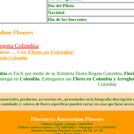
Día del Piloto
Navidad
Día de los Inocentes
rdam Flowers
 Bogota Colombia
ntos ...
Con
Flores en Colombia!
teria Colombia
mbia
es Fácil, por medio de su floristeria Flores Bogota Colombia,
Flor
ntregar en
Colombia
. Entregamos sus
Flores en Colombia y Arreglos
Colombia
, materiales, productos, accesorios etc.,
presentados en la fotografía descripción e
cantidades y colores de flores específicas pueden variar en caso que fuese neces
Floristeria
Ámsterdam Flowers
Teléfonos Bogotá Colombia: 3168764025
Teléfonos desde el exterior: (+57) 3168764025 ▪ Whatsapp: (+57) 3168764025
Dirección Floristeria Principal: Carrera 56b No. 127 -03
Código Postal: 111111