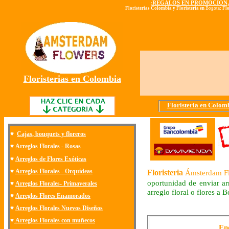
¡REGALOS EN PROMOCION,
Floristerias Colombia y Floristeria en
Bogota
: Fl
Floristerias en Colombia
Floristeria en Colom
♥
Cajas, bouquets y floreros
♥
Arreglos Florales - Rosas
♥
Arreglos de Flores Exóticas
♥
Arreglos Florales - Orquídeas
Floristeria
Ámsterdam F
oportunidad de enviar arr
♥
Arreglos Florales- Primaverales
arreglo floral o flores a 
♥
Arreglos Flores Enamorados
♥
Arreglos Florales Nuevos Diseños
♥
Arreglos Florales con muñecos
En