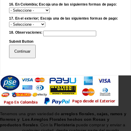
16. En Colombia; Escoja una de las siguientes formas de pago:
17. En el exterior; Escoja una de las siguientes formas de pago:
18. Observaciones:
Submit Button
Continuar
Tenemos una gran variedad de
arreglos florales, cajas, ramos y
floreros y
Los Arreglos Florales hechos con Rosas y
productos florales
. Con la
Floristeria
puede comprar y enviar a
cualquier ciudad, desde cualquier parte del mundo