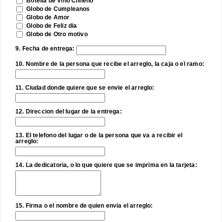
Botella de Vino Chileno
Globo de Cumpleanos
Globo de Amor
Globo de Feliz dia
Globo de Otro motivo
9. Fecha de entrega:
10. Nombre de la persona que recibe el arreglo, la caja o el ramo:
11. Ciudad donde quiere que se envie el arreglo:
12. Direccion del lugar de la entrega:
13. El telefono del lugar o de la persona que va a recibir el
arreglo:
14. La dedicatoria, o lo que quiere que se imprima en la tarjeta:
15. Firma o el nombre de quien envia el arreglo: