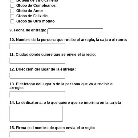
Botella de Vino Chileno
Globo de Cumpleanos
Globo de Amor
Globo de Feliz dia
Globo de Otro motivo
9. Fecha de entrega:
10. Nombre de la persona que recibe el arreglo, la caja o el ramo:
11. Ciudad donde quiere que se envie el arreglo:
12. Direccion del lugar de la entrega:
13. El telefono del lugar o de la persona que va a recibir el
arreglo:
14. La dedicatoria, o lo que quiere que se imprima en la tarjeta:
15. Firma o el nombre de quien envia el arreglo: