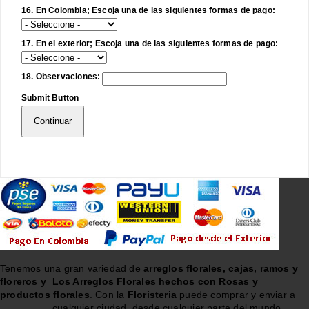
16. En Colombia; Escoja una de las siguientes formas de pago:
17. En el exterior; Escoja una de las siguientes formas de pago:
18. Observaciones:
Submit Button
Continuar
Tenemos una gran variedad de
arreglos florales, cajas, ramos y
floreros y
Los Arreglos Florales hechos con Rosas y
productos florales
. Con la
Floristeria
puede comprar y enviar a
cualquier ciudad, desde cualquier parte del mundo