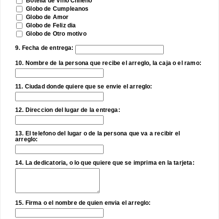
Botella de Vino Chileno
Globo de Cumpleanos
Globo de Amor
Globo de Feliz dia
Globo de Otro motivo
9. Fecha de entrega:
10. Nombre de la persona que recibe el arreglo, la caja o el ramo:
11. Ciudad donde quiere que se envie el arreglo:
12. Direccion del lugar de la entrega:
13. El telefono del lugar o de la persona que va a recibir el
arreglo:
14. La dedicatoria, o lo que quiere que se imprima en la tarjeta:
15. Firma o el nombre de quien envia el arreglo: