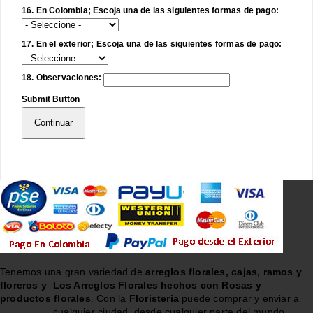
16. En Colombia; Escoja una de las siguientes formas de pago:
17. En el exterior; Escoja una de las siguientes formas de pago:
18. Observaciones:
Submit Button
Continuar
Tenemos una gran variedad de
arreglos florales, cajas, ramos y
floreros y
Los Arreglos Florales hechos con Rosas y
productos florales
. Con la
Floristeria
puede comprar y enviar a
cualquier ciudad, desde cualquier parte del mundo