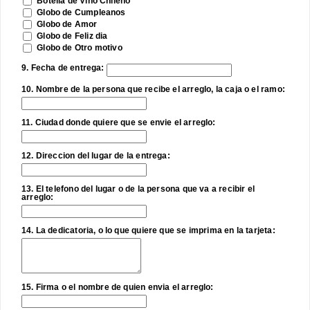
Botella de Vino Chileno
Globo de Cumpleanos
Globo de Amor
Globo de Feliz dia
Globo de Otro motivo
9. Fecha de entrega:
10. Nombre de la persona que recibe el arreglo, la caja o el ramo:
11. Ciudad donde quiere que se envie el arreglo:
12. Direccion del lugar de la entrega:
13. El telefono del lugar o de la persona que va a recibir el
arreglo:
14. La dedicatoria, o lo que quiere que se imprima en la tarjeta:
15. Firma o el nombre de quien envia el arreglo: