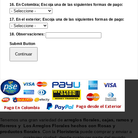
16. En Colombia; Escoja una de las siguientes formas de pago:
17. En el exterior; Escoja una de las siguientes formas de pago:
18. Observaciones:
Submit Button
Continuar
Tenemos una gran variedad de
arreglos florales, cajas, ramos y
floreros y
Los Arreglos Florales hechos con Rosas y
productos florales
. Con la
Floristeria
puede comprar y enviar a
cualquier ciudad, desde cualquier parte del mundo