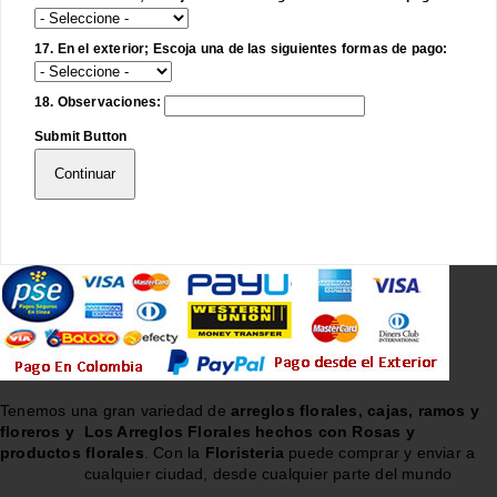
17. En el exterior; Escoja una de las siguientes formas de pago:
18. Observaciones:
Submit Button
Continuar
Tenemos una gran variedad de
arreglos florales, cajas, ramos y
floreros y
Los Arreglos Florales hechos con Rosas y
productos florales
. Con la
Floristeria
puede comprar y enviar a
cualquier ciudad, desde cualquier parte del mundo