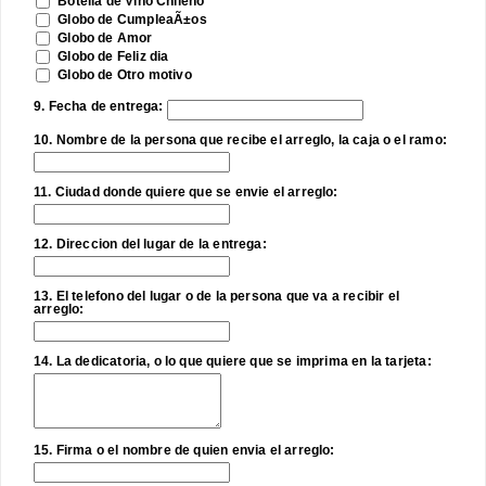
Botella de Vino Chileno
Globo de CumpleaÃ±os
Globo de Amor
Globo de Feliz dia
Globo de Otro motivo
9. Fecha de entrega:
10. Nombre de la persona que recibe el arreglo, la caja o el ramo:
11. Ciudad donde quiere que se envie el arreglo:
12. Direccion del lugar de la entrega:
13. El telefono del lugar o de la persona que va a recibir el
arreglo:
14. La dedicatoria, o lo que quiere que se imprima en la tarjeta:
15. Firma o el nombre de quien envia el arreglo: