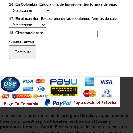
16. En Colombia; Escoja una de las siguientes formas de pago:
17. En el exterior; Escoja una de las siguientes formas de pago:
18. Observaciones:
Submit Button
Continuar
Tenemos una gran variedad de
arreglos florales, cajas, ramos y
floreros y
Los Arreglos Florales hechos con Rosas y
productos florales
. Con la
Floristeria
puede comprar y enviar a
cualquier ciudad, desde cualquier parte del mundo