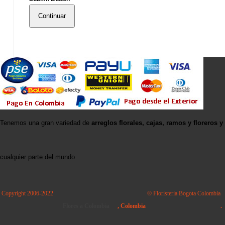
Continuar
Tenemos una gran variedad de
arreglos florales, cajas, ramos y floreros y
cualquier parte del mundo
Copyright 2006-2022
® Floristeria Bogota Colombia
Flores a Colombia
, Colombia
.