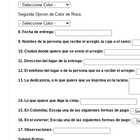
Segunda Opcion de Color de Rosa:
8. Fecha de entrega:
9. Nombre de la persona que recibe el arreglo, la caja o el ramo:
10. Ciudad donde quiere que se envie el arreglo:
11. Direccion del lugar de la entrega:
12. El telefono del lugar o de la persona que va a recibir el arreglo:
13. La dedicatoria, o lo que quiere que se imprima en la tarjeta
14. Lo que quiere que diga la cinta:
15. En Colombia; Escoja una de las siguientes formas de pago:
16. En el exterior; Escoja una de las siguientes formas de pago:
17. Observaciones:
Submit Button