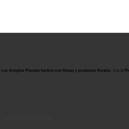
Los Arreglos Florales hechos con Rosas y productos florales
. Con la
Flo
Enviar Rosas a Bogota Colombia