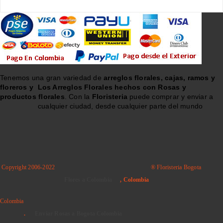
Tenemos una gran variedad de
arreglos florales, cajas, ramos y
floreros y
Los Arreglos Florales hechos con Rosas y
productos florales
. Con la
Floristeria
puede comprar y enviar a
cualquier ciudad, desde cualquier parte del mundo
Copyright 2006-2022
® Floristeria Bogota
Flores a Colombia
, Colombia
Colombia
.
Enviar Rosas a Bogota Colombia