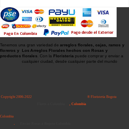
Tenemos una gran variedad de
arreglos florales, cajas, ramos y
floreros y
Los Arreglos Florales hechos con Rosas y
productos florales
. Con la
Floristeria
puede comprar y enviar a
cualquier ciudad, desde cualquier parte del mundo
Copyright 2006-2022
® Floristeria Bogota
Flores a Colombia
, Colombia
Colombia
.
Enviar Rosas a Bogota Colombia