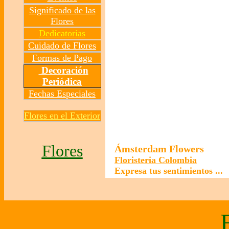
Significado de las
Flores
Dedicatorias
Cuidado de Flores
Formas de Pago
Decoración
Periódica
Fechas Especiales
Flores en el Exterior
Flores
Ámsterdam Flowers
Floristeria Colombia
Expresa tus sentimientos 