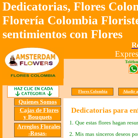
Dedicatorias
,
Flores Colo
Florería Colombia Florist
sentimientos con Flores
R
Expres
Teléfon
Flores Colombia
A
ñadir 
Quienes Somos
Dedicatorias
para en
Cajas de Flores
y Bouquets
1. Que estas flores hagan resu
Arreglos Florales
-Rosas-
2. Mis mas sinceros deseos por