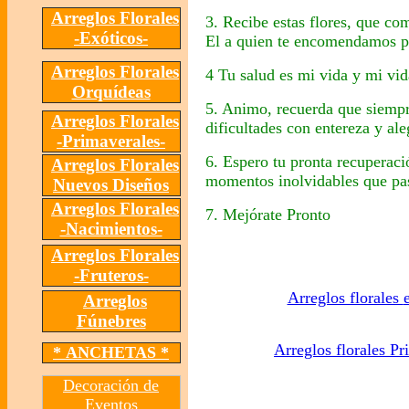
Arreglos Florales
3. Recibe estas flores, que co
-Exóticos-
El a quien te encomendamos pa
Arreglos Florales
4 Tu salud es mi vida y mi vid
Orquídeas
5. Animo, recuerda que siempr
Arreglos Florales
dificultades con entereza y al
-Primaverales-
6. Espero tu pronta recuperaci
Arreglos Florales
momentos inolvidables que pas
Nuevos Diseños
Arreglos Florales
7. Mejórate Pronto
-Nacimientos-
Arreglos Florales
-Fruteros-
Arreglos florales
Arreglos
Fúnebres
Arreglos florales Pr
*
ANCHETAS *
Decoración de
Eventos