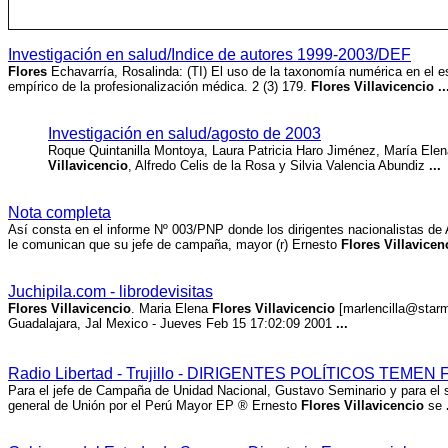
Investigación en salud/Indice de autores 1999-2003/DEF
Flores
Echavarría, Rosalinda: (TI) El uso de la taxonomía numérica en el e
empírico de la profesionalización médica. 2 (3) 179.
Flores Villavicencio
..
Investigación en salud/agosto de 2003
Roque Quintanilla Montoya, Laura Patricia Haro Jiménez, María Ele
Villavicencio
, Alfredo Celis de la Rosa y Silvia Valencia Abundiz
...
Nota completa
Así consta en el informe Nº 003/PNP donde los dirigentes nacionalistas de
le comunican que su jefe de campaña, mayor (r) Ernesto
Flores Villavicen
Juchipila.com - librodevisitas
Flores Villavicencio
. Maria Elena
Flores Villavicencio
[marlencilla@star
Guadalajara, Jal Mexico - Jueves Feb 15 17:02:09 2001
...
Radio Libertad - Trujillo - DIRIGENTES POLÍTICOS TEME
Para el jefe de Campaña de Unidad Nacional, Gustavo Seminario y para el s
general de Unión por el Perú Mayor EP ® Ernesto
Flores Villavicencio
se