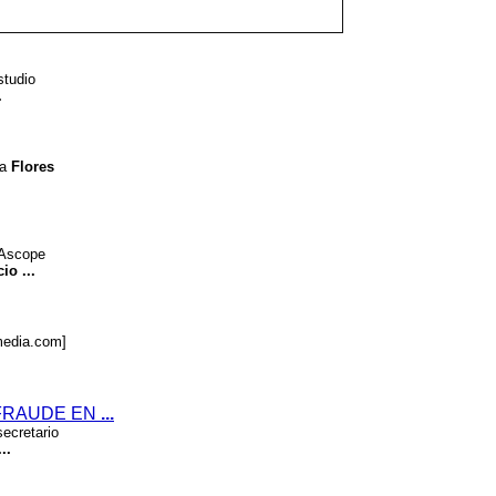
studio
.
na
Flores
 Ascope
cio
...
media.com]
N FRAUDE EN
...
ecretario
...