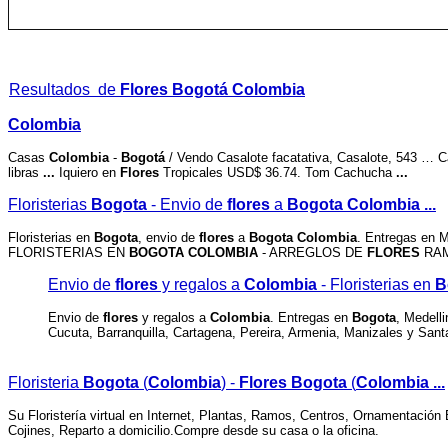
Resultados de
Flores Bogotá Colombia
Colombia
Casas
Colombia
-
Bogotá
/ Vendo Casalote facatativa, Casalote, 543 … 
libras
...
Iquiero en
Flores
Tropicales USD$ 36.74. Tom Cachucha
...
Floristerias
Bogota
- Envio de
flores
a
Bogota Colombia
...
Floristerias en
Bogota
, envio de
flores
a
Bogota Colombia
. Entregas en M
FLORISTERIAS EN
BOGOTA COLOMBIA
- ARREGLOS DE
FLORES
RA
Envio de
flores
y regalos a
Colombia
- Floristerias en
B
Envio de
flores
y regalos a
Colombia
. Entregas en
Bogota
, Medell
Cucuta, Barranquilla, Cartagena, Pereira, Armenia, Manizales y San
Floristeria
Bogota
(
Colombia
) -
Flores Bogota
(
Colombia
...
Su Floristería virtual en Internet, Plantas, Ramos, Centros, Ornamentación
Cojines, Reparto a domicilio.Compre desde su casa o la oficina.