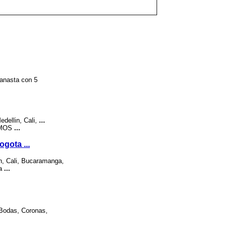
Canasta con 5
edellin, Cali,
...
MOS
...
ogota
...
in, Cali, Bucaramanga,
ta
...
 Bodas, Coronas,